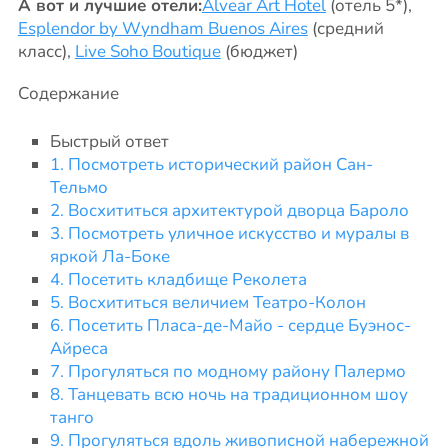
А вот и лучшие отели:
Alvear Art Hotel
(отель 5*),
Esplendor by Wyndham Buenos Aires
(средний
класс),
Live Soho Boutique
(бюджет)
Содержание
Быстрый ответ
1. Посмотреть исторический район Сан-
Тельмо
2. Восхититься архитектурой дворца Бароло
3. Посмотреть уличное искусство и муралы в
яркой Ла-Боке
4. Посетить кладбище Реколета
5. Восхититься величием Театро-Колон
6. Посетить Пласа-де-Майо - сердце Буэнос-
Айреса
7. Прогуляться по модному району Палермо
8. Танцевать всю ночь на традиционном шоу
танго
9. Прогуляться вдоль живописной набережной