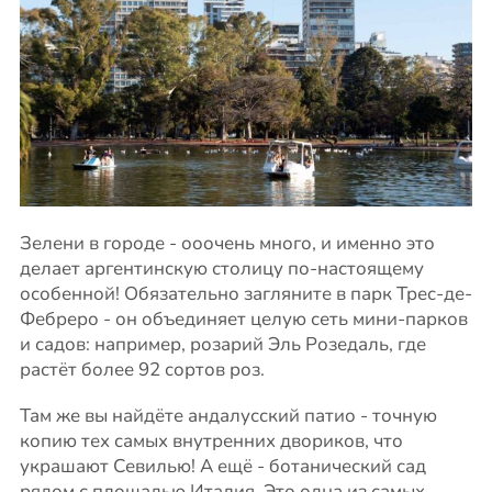
Зелени в городе - ооочень много, и именно это
делает аргентинскую столицу по-настоящему
особенной! Обязательно загляните в парк Трес-де-
Фебреро - он объединяет целую сеть мини-парков
и садов: например, розарий Эль Розедаль, где
растёт более 92 сортов роз.
Там же вы найдёте андалусский патио - точную
копию тех самых внутренних двориков, что
украшают Севилью! А ещё - ботанический сад
рядом с площадью Италия. Это одна из самых