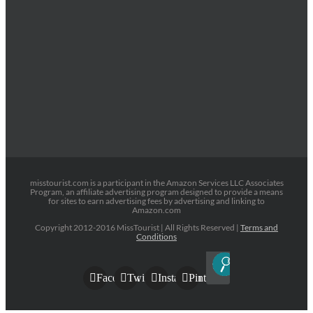
misstourist.com is a participant in the Amazon Services LLC Associates
Program, an affiliate advertising program designed to provide a means
for sites to earn advertising fees by advertising and linking to
Amazon.com
Copyright 2012-2016 MissTourist | All Rights Reserved |
Terms and
Conditions
Facebook
Twitter
Instagram
Pinterest