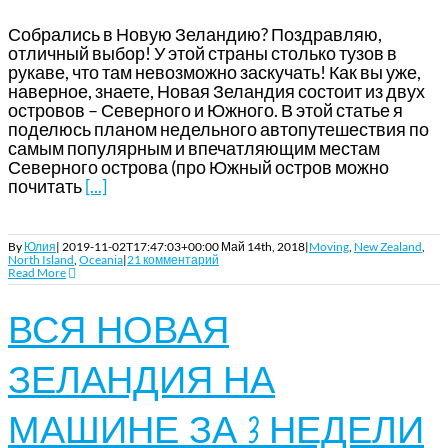
Собрались в Новую Зеландию? Поздравляю,
отличный выбор! У этой страны столько тузов в
рукаве, что там невозможно заскучать! Как вы уже,
наверное, знаете, Новая Зеландия состоит из двух
островов – Северного и Южного. В этой статье я
поделюсь планом недельного автопутешествия по
самым популярным и впечатляющим местам
Северного острова (про Южный остров можно
почитать
[...]
By
Юлия
|
2019-11-02T17:47:03+00:00
Май 14th, 2018
|
Moving
,
New Zealand
,
North Island
,
Oceania
|
21 комментарий
Read More
ВСЯ НОВАЯ
ЗЕЛАНДИЯ НА
МАШИНЕ ЗА 3 НЕДЕЛИ