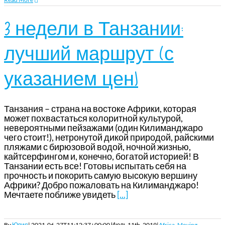
3 недели в Танзании:
лучший маршрут (с
указанием цен)
Танзания – страна на востоке Африки, которая
может похвастаться колоритной культурой,
невероятными пейзажами (один Килиманджаро
чего стоит!), нетронутой дикой природой, райскими
пляжами с бирюзовой водой, ночной жизнью,
кайтсерфингом и, конечно, богатой историей! В
Танзании есть все! Готовы испытать себя на
прочность и покорить самую высокую вершину
Африки? Добро пожаловать на Килиманджаро!
Мечтаете поближе увидеть
[...]
By
Юлия
|
2021-06-27T11:12:37+00:00
Июль 11th, 2019
|
Africa
,
Moving
,