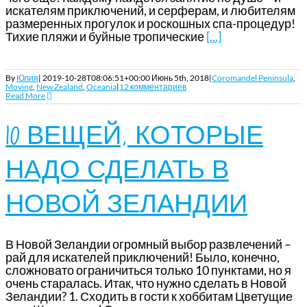
искателям приключений, и серферам, и любителям
размеренных прогулок и роскошных спа-процедур!
Тихие пляжи и буйные тропические
[...]
By
Юлия
|
2019-10-28T08:06:51+00:00
Июнь 5th, 2018
|
Coromandel Peninsula
,
Moving
,
New Zealand
,
Oceania
|
12 комментариев
Read More
10 ВЕЩЕЙ, КОТОРЫЕ
НАДО СДЕЛАТЬ В
НОВОЙ ЗЕЛАНДИИ
В Новой Зеландии огромный выбор развлечений –
рай для искателей приключений! Было, конечно,
сложновато ограничиться только 10 пунктами, но я
очень старалась. Итак, что нужно сделать в Новой
Зеландии? 1. Сходить в гости к хоббитам Цветущие