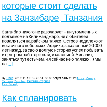
которые стоит сделать
на Занзибаре, Танзания
Занзибар никого не разочарует – ни утомленных
подъемом на Килиманджаро, ни любителей
поваляться на райском пляже! Остров недалеко от
восточного побережья Африки, заселенный 20 000
лет назад, за свою долгую историю успел побывать
и центром работорговли, и колонией. А значит,
заняться тут есть чем, и я сейчас не о пляжах! :) Мы
на
[...]
By
Юлия
|
2019-11-12T05:23:54+00:00
Август 14th, 2019
|
Africa
,
Moving
,
Tanzania
,
Zanzibar
|
15 комментариев
Read More
Как спланировать