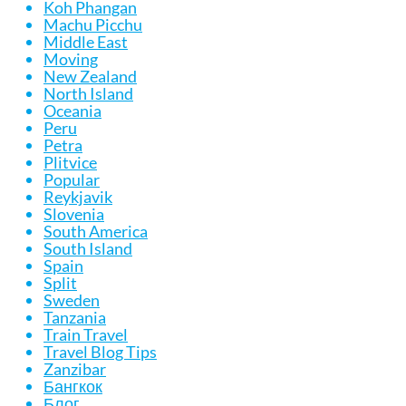
Koh Phangan
Machu Picchu
Middle East
Moving
New Zealand
North Island
Oceania
Peru
Petra
Plitvice
Popular
Reykjavik
Slovenia
South America
South Island
Spain
Split
Sweden
Tanzania
Train Travel
Travel Blog Tips
Zanzibar
Бангкок
Блог