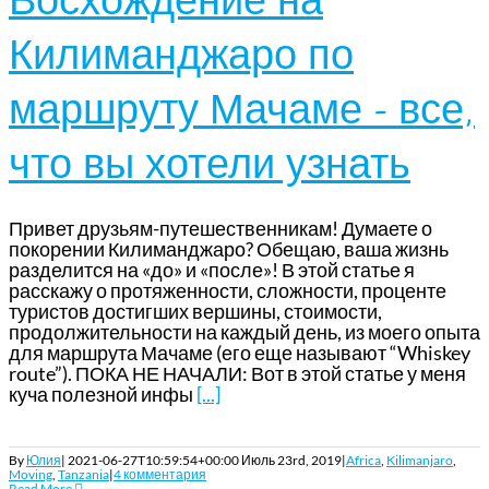
Килиманджаро по
маршруту Мачаме – все,
что вы хотели узнать
Привет друзьям-путешественникам! Думаете о
покорении Килиманджаро? Обещаю, ваша жизнь
разделится на «до» и «после»! В этой статье я
расскажу о протяженности, сложности, проценте
туристов достигших вершины, стоимости,
продолжительности на каждый день, из моего опыта
для маршрута Мачаме (его еще называют “Whiskey
route”). ПОКА НЕ НАЧАЛИ: Вот в этой статье у меня
куча полезной инфы
[...]
By
Юлия
|
2021-06-27T10:59:54+00:00
Июль 23rd, 2019
|
Africa
,
Kilimanjaro
,
Moving
,
Tanzania
|
4 комментария
Read More