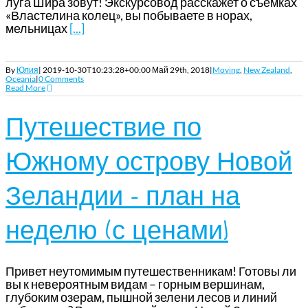
луга Шира зовут! Экскурсовод расскажет о съемках
«Властелина колец», вы побываете в норах,
мельницах
[...]
By
Юлия
|
2019-10-30T10:23:28+00:00
Май 29th, 2018
|
Moving
,
New Zealand
,
Oceania
|
0 Comments
Read More
Путешествие по
Южному острову Новой
Зеландии – план на
неделю (с ценами)
Привет неутомимым путешественникам! Готовы ли
вы к невероятным видам – горным вершинам,
глубоким озерам, пышной зелени лесов и линий