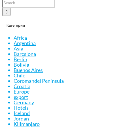
Категории
Africa
Argentina
Asia
Barcelona
Berlin
Bolivia
Buenos Aires
Chile
Coromandel Peninsula
Croatia
Europe
export
Germany
Hotels
Iceland
Jordan
Kilimanjaro