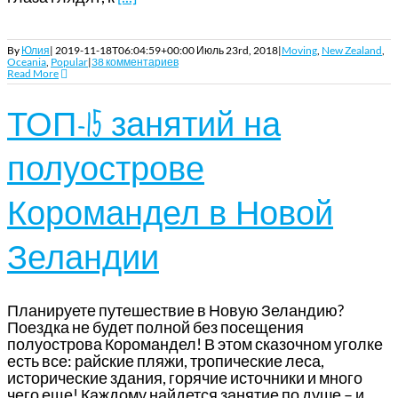
By
Юлия
|
2019-11-18T06:04:59+00:00
Июль 23rd, 2018
|
Moving
,
New Zealand
,
Oceania
,
Popular
|
38 комментариев
Read More
ТОП-15 занятий на
полуострове
Коромандел в Новой
Зеландии
Планируете путешествие в Новую Зеландию?
Поездка не будет полной без посещения
полуострова Коромандел! В этом сказочном уголке
есть все: райские пляжи, тропические леса,
исторические здания, горячие источники и много
чего еще! Каждому найдется занятие по душе – и