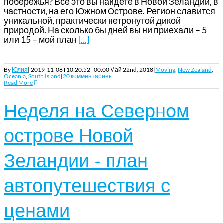
побережья? Все это вы найдете в Новой Зеландии, в
частности, на его Южном Острове. Регион славится
уникальной, практически нетронутой дикой
природой. На сколько бы дней вы ни приехали – 5
или 15 – мой план
[...]
By
Юлия
|
2019-11-08T10:20:52+00:00
Май 22nd, 2018
|
Moving
,
New Zealand
,
Oceania
,
South Island
|
20 комментариев
Read More
Неделя на Северном
острове Новой
Зеландии – план
автопутешествия с
ценами