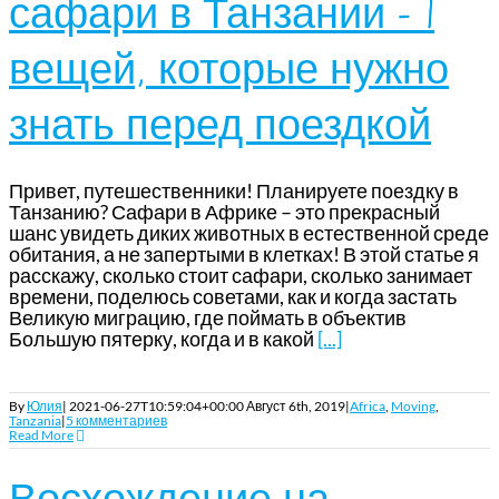
сафари в Танзании – 7
вещей, которые нужно
знать перед поездкой
Привет, путешественники! Планируете поездку в
Танзанию? Сафари в Африке – это прекрасный
шанс увидеть диких животных в естественной среде
обитания, а не запертыми в клетках! В этой статье я
расскажу, сколько стоит сафари, сколько занимает
времени, поделюсь советами, как и когда застать
Великую миграцию, где поймать в объектив
Большую пятерку, когда и в какой
[...]
By
Юлия
|
2021-06-27T10:59:04+00:00
Август 6th, 2019
|
Africa
,
Moving
,
Tanzania
|
5 комментариев
Read More
Восхождение на