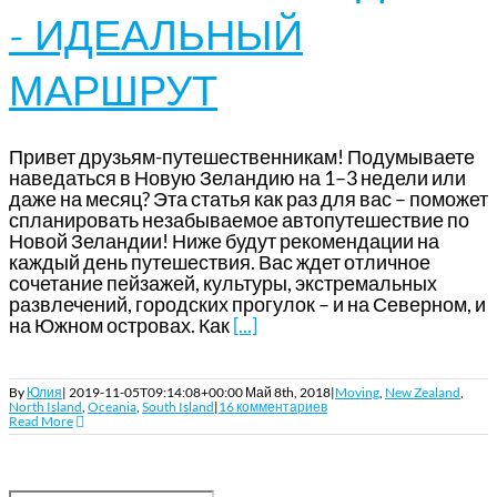
– ИДЕАЛЬНЫЙ
МАРШРУТ
Привет друзьям-путешественникам! Подумываете
наведаться в Новую Зеландию на 1–3 недели или
даже на месяц? Эта статья как раз для вас – поможет
спланировать незабываемое автопутешествие по
Новой Зеландии! Ниже будут рекомендации на
каждый день путешествия. Вас ждет отличное
сочетание пейзажей, культуры, экстремальных
развлечений, городских прогулок – и на Северном, и
на Южном островах. Как
[...]
By
Юлия
|
2019-11-05T09:14:08+00:00
Май 8th, 2018
|
Moving
,
New Zealand
,
North Island
,
Oceania
,
South Island
|
16 комментариев
Read More