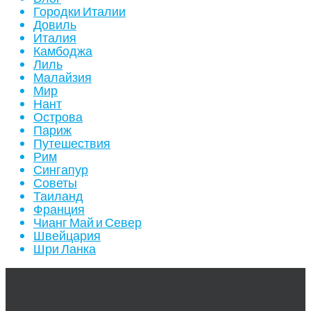
Городки Италии
Довиль
Италия
Камбоджа
Лиль
Малайзия
Мир
Нант
Острова
Париж
Путешествия
Рим
Сингапур
Советы
Таиланд
Франция
Чианг Май и Север
Швейцария
Шри Ланка