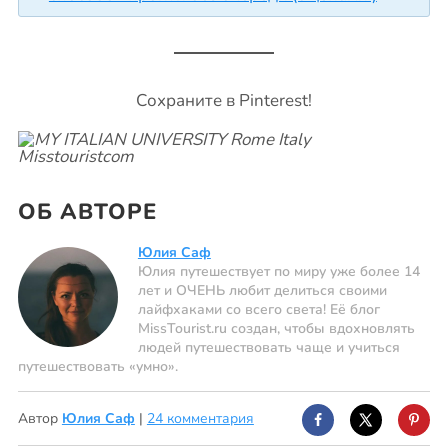
Сохраните в Pinterest!
ОБ АВТОРЕ
Юлия Саф
Юлия путешествует по миру уже более 14
лет и ОЧЕНЬ любит делиться своими
лайфхаками со всего света! Её блог
MissTourist.ru создан, чтобы вдохновлять
людей путешествовать чаще и учиться
путешествовать «умно».
Автор
Юлия Саф
|
24 комментария