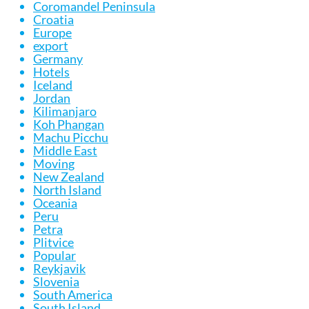
Coromandel Peninsula
Croatia
Europe
export
Germany
Hotels
Iceland
Jordan
Kilimanjaro
Koh Phangan
Machu Picchu
Middle East
Moving
New Zealand
North Island
Oceania
Peru
Petra
Plitvice
Popular
Reykjavik
Slovenia
South America
South Island