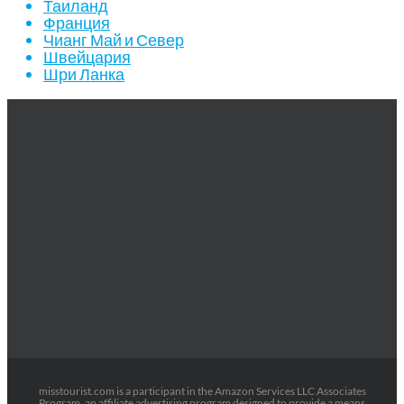
Таиланд
Франция
Чианг Май и Север
Швейцария
Шри Ланка
misstourist.com is a participant in the Amazon Services LLC Associates
Program, an affiliate advertising program designed to provide a means