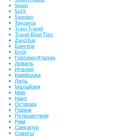
Spain
Split
Sweden
Tanzania
Train Travel
Travel Blog Tips
Zanzibar
Бангкок
Блог
Городки Италии
Довиль
Италия
Камбоджа
Лиль
Малайзия
Мир
Нант
Острова
Париж
Путешествия
Рим
Сингапур
Советы