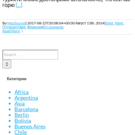
горю
[...]
By
MissTourist
|
2017-08-25T20:08:04+00:00
Август 13th, 2014
|
Блог
,
Нант
,
Путешествия
,
Франция
|
0 Comments
Read More
Категории
Africa
Argentina
Asia
Barcelona
Berlin
Bolivia
Buenos Aires
Chile