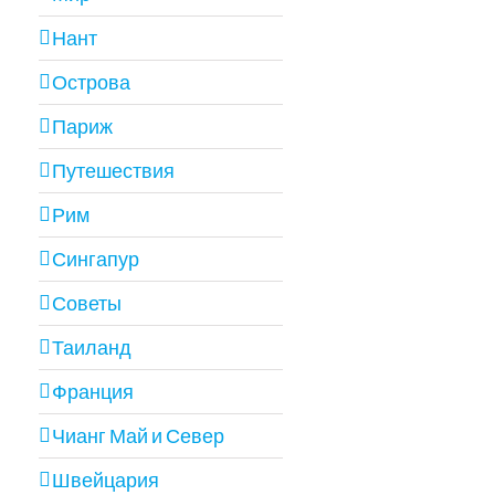
Нант
Острова
Париж
Путешествия
Рим
Сингапур
Советы
Таиланд
Франция
Чианг Май и Север
Швейцария