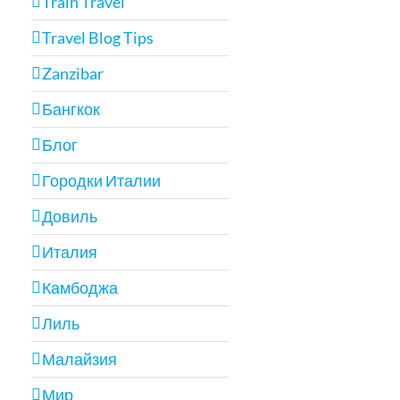
Train Travel
Travel Blog Tips
Zanzibar
Бангкок
Блог
Городки Италии
Довиль
Италия
Камбоджа
Лиль
Малайзия
Мир