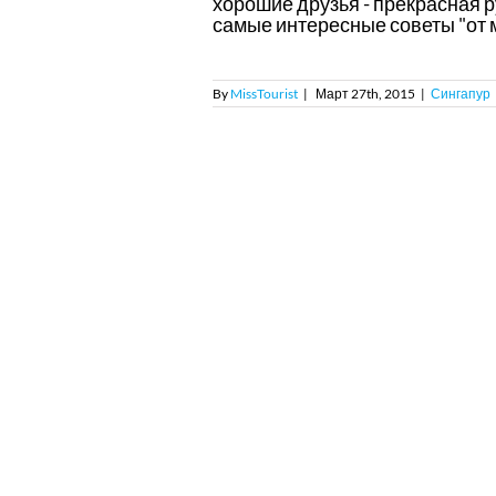
хорошие друзья - прекрасная р
самые интересные советы "от м
By
MissTourist
|
Март 27th, 2015
|
Сингапур