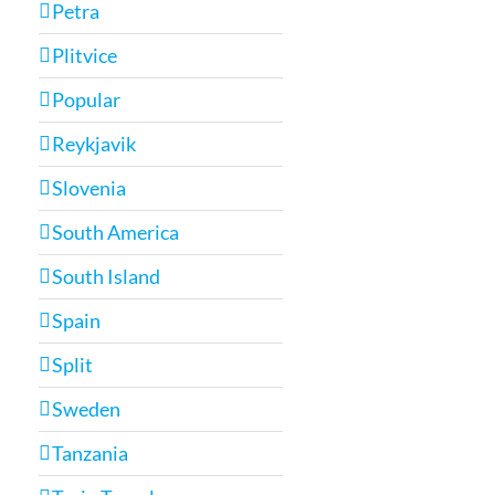
Petra
Plitvice
Popular
Reykjavik
Slovenia
South America
South Island
Spain
Split
Sweden
Tanzania