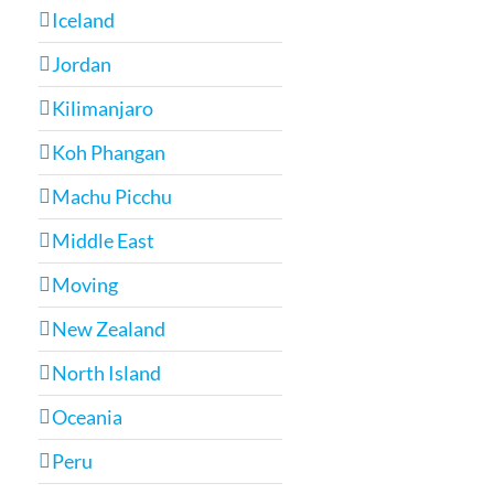
Iceland
Jordan
Kilimanjaro
Koh Phangan
Machu Picchu
Middle East
Moving
New Zealand
North Island
Oceania
Peru