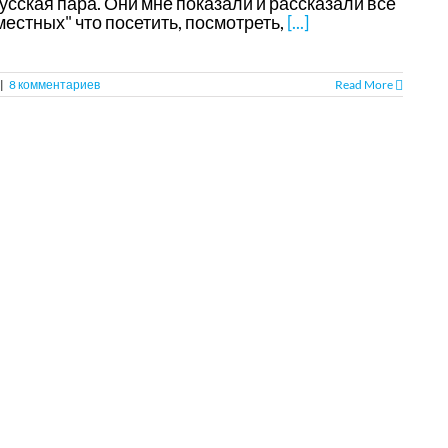
усская пара. Они мне показали и рассказали все
естных" что посетить, посмотреть,
[...]
|
8 комментариев
Read More