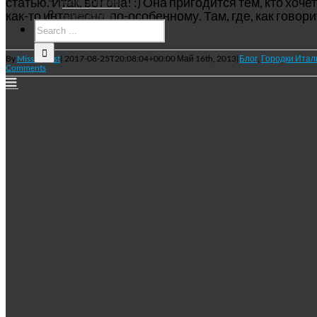
статью. Итак, вот она! :) Она пригодится тем, кто хоч
Сингапур
как-то интересно, по-особенному. Там, где, как говори
By
MissTourist
|
2017-08-25T20:08:04+00:00
Май 16th, 2013
|
Блог
,
Городки Итал
Comments