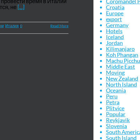
ет провести время в Италии
Coromandel P
тся, не
[...]
Croatia
Europe
export
Germany
ии
,
Италия
|
0
Read More
Hotels
Iceland
Jordan
Kilimanjaro
Koh Phangan
Machu Picch
Middle East
Moving
New Zealand
North Island
Oceania
Peru
Petra
Plitvice
Popular
Reykjavik
Slovenia
South Americ
South Island