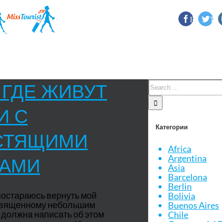
Facebook
Twi
 ГДЕ ЖИВУТ
И С
СТЯЩИМИ
Категории
Africa
ЗАМИ
Argentina
Asia
Barcelona
Berlin
 постараюсь вернуть мой
Bolivia
посвященному небольшим
Buenos Aires
 должна написать об этом
Chile