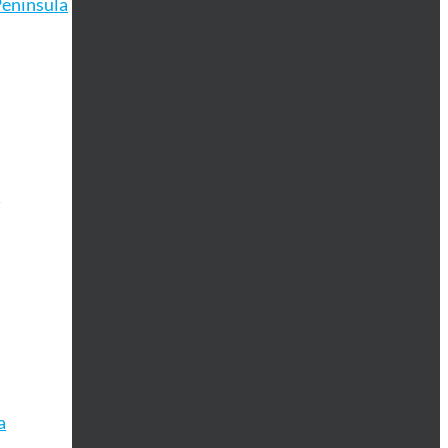
eninsula
u
a