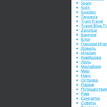
Spain
Split
Sweden
Tanzania
Train Travel
Travel Blog T
Zanzibar
Бангкок
Блог
Городки Ита
Довиль
Италия
Камбоджа
Лиль
Малайзия
Мир
Нант
Острова
Париж
Путешестви
Рим
Сингапур
Советы