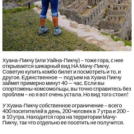
Хуана-Пикчу (или Уайна-Пикчу) – тоже гора, с нее
открывается шикарный вид НА Мачу-Пикчу.
Советую купить комбо билет и посмотреть и то, и
другое. Единственное — подъем на Хуана Пикчу
займет примерно минут 40 — час. Если вы
спортсмены-комсомольцы, вы точно справитесь без
проблем – но я вот очень устала. Но вид того стоил!
У Хуана-Пикчу собственное ограничение – всего
400 посетителей в день, 200 человек в 7 утра и 200 –
в 10 утра. Находится гора на территории Мачу-
Пикчу, так что отдельно ее посетить не получится.