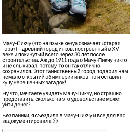
Мачу-Пикчу (что на языке кечуа означает «старая
гора») – древний город инков, построенный в XV
веке и покинутый всего через 30 лет после
строительства. Аж до 1911 года о Мачу-Пикчу никто
и не слыхивал, потому-то он так отлично
сохранился. Этот таинственный город подарил нам
немало открытий об империи инков, но и оставил
кучу нерешенных загадок!
Ну что, мечтаете увидеть Мачу-Пикчу, но страшно
представить, сколько на это удовольствие может
уйти денег?
Без паники, я съездила в Мачу-Пикчу и все для вас
задокументировала 🙂