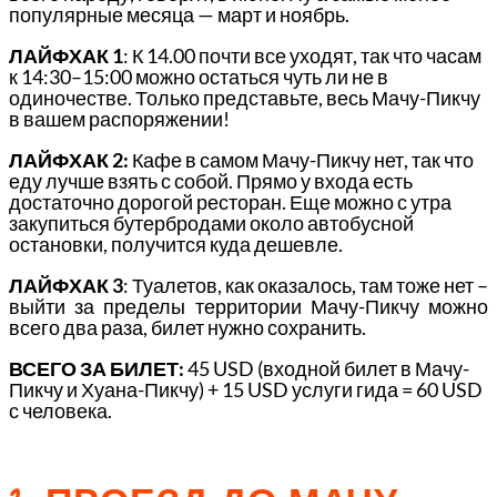
популярные месяца — март и ноябрь.
ЛАЙФХАК 1
: К 14.00 почти все уходят, так что часам
к 14:30–15:00 можно остаться чуть ли не в
одиночестве. Только представьте, весь Мачу-Пикчу
в вашем распоряжении!
ЛАЙФХАК 2:
Кафе в самом Мачу-Пикчу нет, так что
еду лучше взять с собой. Прямо у входа есть
достаточно дорогой ресторан. Еще можно с утра
закупиться бутербродами около автобусной
остановки, получится куда дешевле.
ЛАЙФХАК 3
: Туалетов, как оказалось, там тоже нет –
выйти за пределы территории Мачу-Пикчу можно
всего два раза, билет нужно сохранить.
ВСЕГО ЗА БИЛЕТ:
45 USD (входной билет в Мачу-
Пикчу и Хуана-Пикчу) + 15 USD услуги гида = 60 USD
с человека.