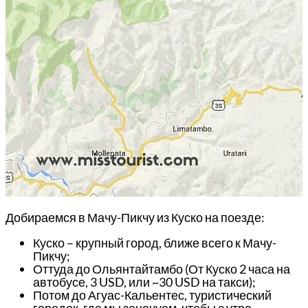
Добираемся в Мачу-Пикчу из Куско на поезде:
Куско – крупный город, ближе всего к Мачу-
Пикчу;
Оттуда до Ольянтайтамбо (От Куско 2 часа на
автобусе, 3 USD, или ~30 USD на такси);
Потом до Агуас-Кальентес, туристический