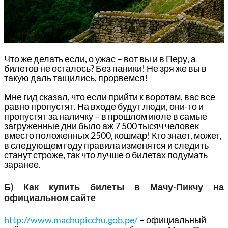
Что же делать если, о ужас – вот вы и в Перу, а
билетов не осталось? Без паники! Не зря же вы в
такую даль тащились, прорвемся!
Мне гид сказал, что если прийти к воротам, вас все
равно пропустят. На входе будут люди, они-то и
пропустят за наличку – в прошлом июле в самые
загруженные дни было аж 7 500 тысяч человек
вместо положенных 2500, кошмар! Кто знает, может,
в следующем году правила изменятся и следить
станут строже, так что лучше о билетах подумать
заранее.
Б) Как купить билеты в Мачу-Пикчу на
официальном сайте
http://www.machupicchu.gob.pe/
– официальный