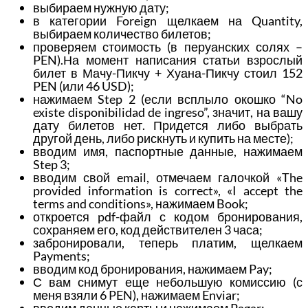
выбираем нужную дату;
в категории Foreign щелкаем на Quantity,
выбираем количество билетов;
проверяем стоимость (в перуанских солях –
PEN).На момент написания статьи взрослый
билет в Мачу-Пикчу + Хуана-Пикчу стоил 152
PEN (или 46 USD);
нажимаем Step 2 (если всплыло окошко “No
existe disponibilidad de ingreso”, значит, на вашу
дату билетов нет. Придется либо выбрать
другой день, либо рискнуть и купить на месте);
вводим имя, паспортные данные, нажимаем
Step 3;
вводим свой email, отмечаем галочкой «The
provided information is correct», «I accept the
terms and conditions», нажимаем Book;
откроется pdf-файл с кодом бронирования,
сохраняем его, код действителен 3 часа;
забронировали, теперь платим, щелкаем
Payments;
вводим код бронирования, нажимаем Pay;
С вам снимут еще небольшую комиссию (с
меня взяли 6 PEN), нажимаем Enviar;
вводим данные карты и нажимаем Pagar;